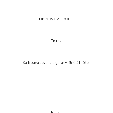
:
DEPUIS LA GARE
En taxi
Se trouve devant la gare (+- 15 € à l'hôtel)
----------------------------------------------------------------------------
--------------------
En bus